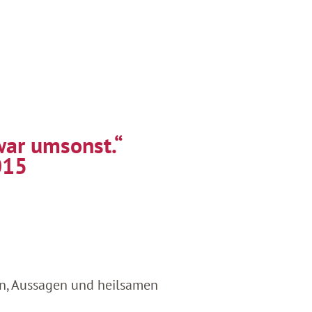
war umsonst.“
015
en, Aussagen und heilsamen