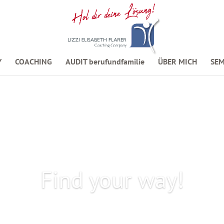
Y
COACHING
AUDIT berufundfamilie
ÜBER MICH
SEM
Find your way!